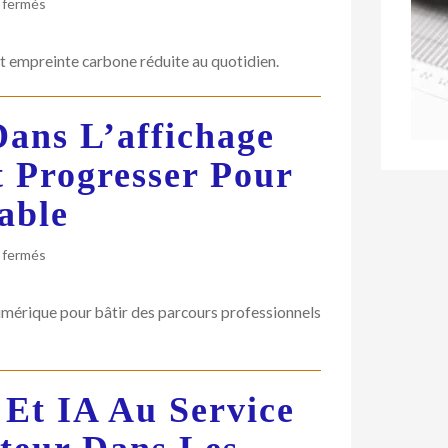
sur
 fermés
La
mobilité
et empreinte carbone réduite au quotidien.
locale
réinventée:
multimodalité,
Dans L’affichage
coût
maîtrisé
 Progresser Pour
et
empreinte
able
carbone
réduite
sur
 fermés
Trajectoires
durables
numérique pour bâtir des parcours professionnels
dans
l’affichage
numérique
:
 Et IA Au Service
former
et
progresser