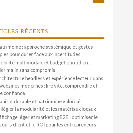
TICLES RÉCENTS
atrimoine : approche systémique et gestes
ples pour durer face aux incertitudes
obilité multimodale et budget quotidien :
ler malin sans compromis
rchitecture headless et expérience lecteur dans
 webzines modernes : lire vite, comprendre et
re confiance
abitat durable et patrimoine valorisé:
vilégier la modularité et les matériaux locaux
ffichage léger et marketing B2B : optimiser le
cours client et le ROI pour les entrepreneurs