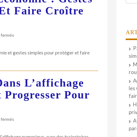
Et Faire Croître
AR
sur
 fermés
Banque,
Assurance
P
ie et gestes simples pour protéger et faire
et
sim
Économie
M
:
rou
gestes
Dans L’affichage
simples
A
pour
les
 Progresser Pour
protéger
fai
et
H
faire
croître
pri
son
sur
 fermés
A
patrimoine
Trajectoires
par
durables
l’affichage numerique, avec des trajectoires