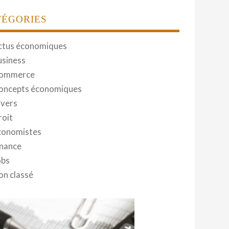
TÉGORIES
ctus économiques
usiness
ommerce
oncepts économiques
ivers
roit
conomistes
inance
obs
on classé