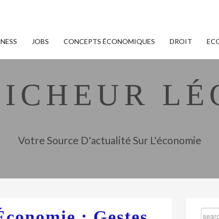
INESS
JOBS
CONCEPTS ÉCONOMIQUES
DROIT
EC
FICHEUR LÉ
Votre Source D'actualité Sur L'économie
Économie : Gestes