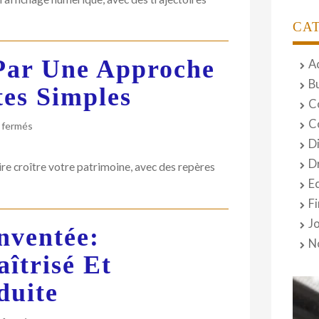
dans
l’affichage
CA
numerique
:
Par Une Approche
former
A
et
B
tes Simples
progresser
C
pour
une
C
sur
 fermés
employabilite
Gérer
D
son
D
re croître votre patrimoine, avec des repères
patrimoine
E
par
une
F
approche
J
nventée:
systémique
N
et
îtrisé Et
des
gestes
duite
simples