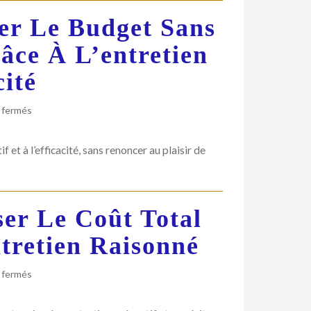
coûts
er Le Budget Sans
et
empreinte
âce À L’entretien
grâce
aux
cité
alternatives
locales
sur
 fermés
Auto
et
 et à l’efficacité, sans renoncer au plaisir de
moto
:
maîtriser
le
er Le Coût Total
budget
sans
ntretien Raisonné
renoncer
au
plaisir
sur
 fermés
grâce
Auto
à
et