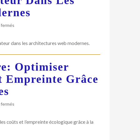
ateur Dans Les
pour
dernes
une
employabilité
durable
sur
 fermés
Observabilité,
sécurité
isateur dans les architectures web modernes.
et
IA
au
re: Optimiser
service
de
t Empreinte Grâce
l’expérience
utilisateur
es
dans
les
sur
architectures
 fermés
Mobilité
web
urbaine
modernes
es coûts et l’empreinte écologique grâce à la
légère:
optimiser
déplacements,