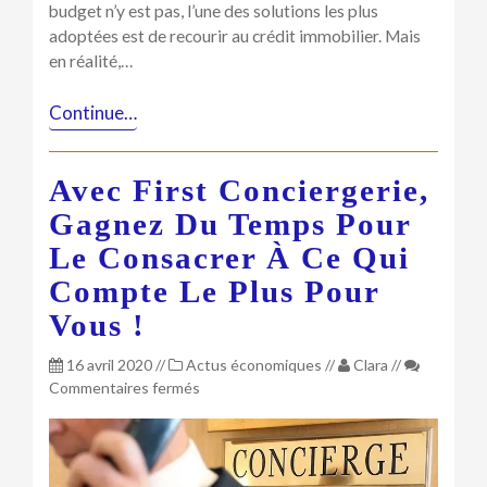
budget n’y est pas, l’une des solutions les plus
adoptées est de recourir au crédit immobilier. Mais
en réalité,…
Continue…
Avec First Conciergerie,
Gagnez Du Temps Pour
Le Consacrer À Ce Qui
Compte Le Plus Pour
Vous !
16 avril 2020
//
Actus économiques
//
Clara
//
sur
Commentaires fermés
Avec
First
Conciergerie,
gagnez