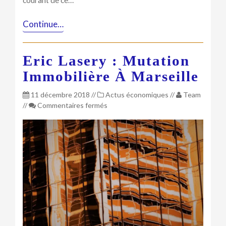
Continue…
Eric Lasery : Mutation
Immobilière À Marseille
11 décembre 2018
//
Actus économiques
//
Team
sur
//
Commentaires fermés
Eric
Lasery
:
Mutation
immobilière
à
Marseille