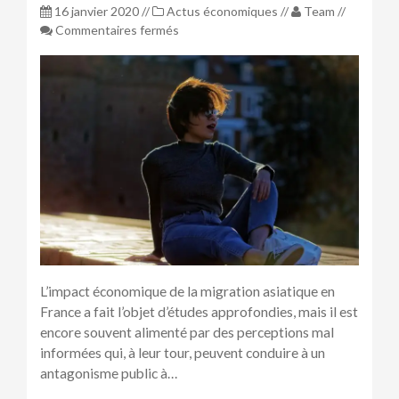
16 janvier 2020
//
Actus économiques
//
Team
//
sur
Commentaires fermés
L’impact
de
la
migration
asiatique
en
France
selon
Jacques
Sun
L’impact économique de la migration asiatique en
France a fait l’objet d’études approfondies, mais il est
encore souvent alimenté par des perceptions mal
informées qui, à leur tour, peuvent conduire à un
antagonisme public à…