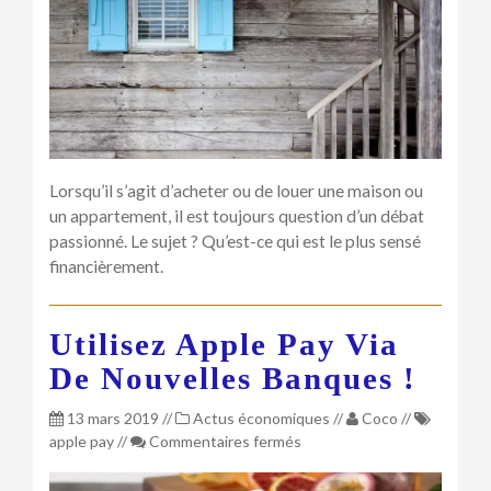
d’un
bien
immobilier
?
Lorsqu’il s’agit d’acheter ou de louer une maison ou
un appartement, il est toujours question d’un débat
passionné. Le sujet ? Qu’est-ce qui est le plus sensé
financièrement.
Utilisez Apple Pay Via
De Nouvelles Banques !
13 mars 2019
//
Actus économiques
//
Coco
//
sur
apple pay
//
Commentaires fermés
Utilisez
Apple