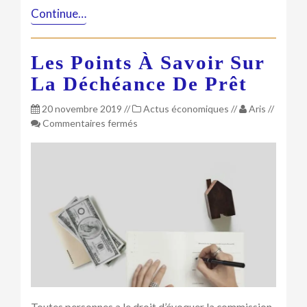
Continue…
Les Points À Savoir Sur
La Déchéance De Prêt
20 novembre 2019
//
Actus économiques
//
Aris
//
sur
Commentaires fermés
Les
points
à
savoir
sur
la
déchéance
de
prêt