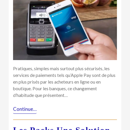
Pay
via
de
nouvelles
banques
!
Pratiques, simples mais surtout plus sécurisés, les
services de paiements tels qu’Apple Pay sont de plus
en plus prisés par les acheteurs en ligne ou en
boutique. Pour les banques, ce changement
d’habitude que présentent…
Continue…
Les Packs Une Solution