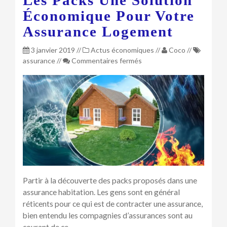
Économique Pour Votre
Assurance Logement
3 janvier 2019
//
Actus économiques
//
Coco
//
sur
assurance
//
Commentaires fermés
Les
packs
une
solution
économique
pour
votre
assurance
logement
Partir à la découverte des packs proposés dans une
assurance habitation. Les gens sont en général
réticents pour ce qui est de contracter une assurance,
bien entendu les compagnies d’assurances sont au
courant de ce…