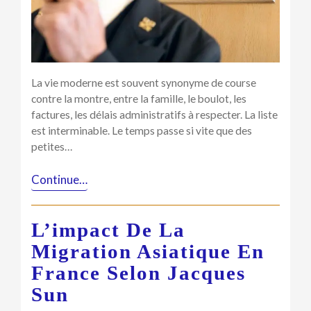
du
temps
pour
le
consacrer
à
La vie moderne est souvent synonyme de course
ce
contre la montre, entre la famille, le boulot, les
qui
factures, les délais administratifs à respecter. La liste
compte
est interminable. Le temps passe si vite que des
le
petites…
plus
pour
Continue…
vous
!
L’impact De La
Migration Asiatique En
France Selon Jacques
Sun