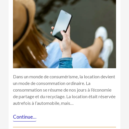
de
smartphone :
Pourquoi
la
location
est
devenue
un
mode
de
consommation
courant ?
Dans un monde de consumérisme, la location devient
un mode de consommation ordinaire. La
consommation se résume de nos jours à l’économie
de partage et du recyclage. La location était réservée
autrefois à l’automobile, mais…
Continue…