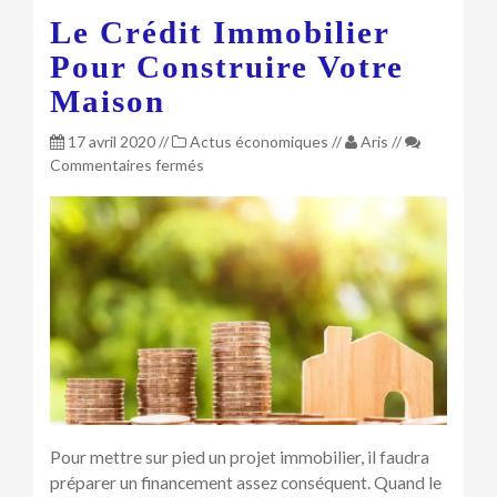
Le Crédit Immobilier
Pour Construire Votre
Maison
17 avril 2020
//
Actus économiques
//
Aris
//
sur
Commentaires fermés
Le
crédit
immobilier
pour
construire
votre
maison
Pour mettre sur pied un projet immobilier, il faudra
préparer un financement assez conséquent. Quand le