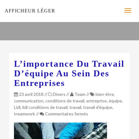
AFFICHEUR LÉGER
L’importance Du Travail
D’équipe Au Sein Des
Entreprises
23 avril 2018
//
Divers
//
Team
//
bien-être
,
communication
,
conditions de travail
,
entreprise
,
équipe
,
Lidl
,
lidl conditions de travail
,
travail
,
travail d'équipe
,
sur
treamwork
//
Commentaires fermés
L’importance
du
travail