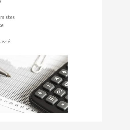
s
mistes
ce
lassé