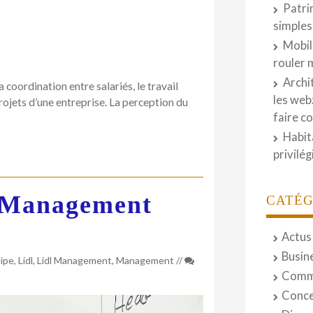
au
Patri
sein
simples
des
Mobil
entreprises
rouler 
Archi
a coordination entre salariés, le travail
les web
rojets d’une entreprise. La perception du
faire c
Habit
privilé
 Management
CATÉG
Actus
Busin
ipe
,
Lidl
,
Lidl Management
,
Management
//
Comm
Conce