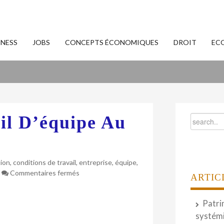
INESS
JOBS
CONCEPTS ÉCONOMIQUES
DROIT
EC
il D’équipe Au
ion
,
conditions de travail
,
entreprise
,
équipe
,
sur
/
Commentaires fermés
ARTIC
L’importance
du
Patri
travail
d’équipe
systémi