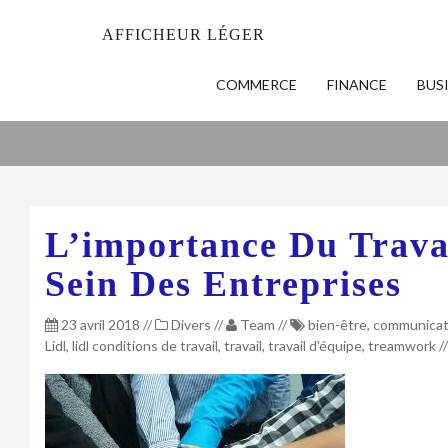
AFFICHEUR LÉGER
COMMERCE
FINANCE
BUS
L’importance Du Trava
Sein Des Entreprises
23 avril 2018
//
Divers
//
Team
//
bien-être
,
communicat
Lidl
,
lidl conditions de travail
,
travail
,
travail d'équipe
,
treamwork
/