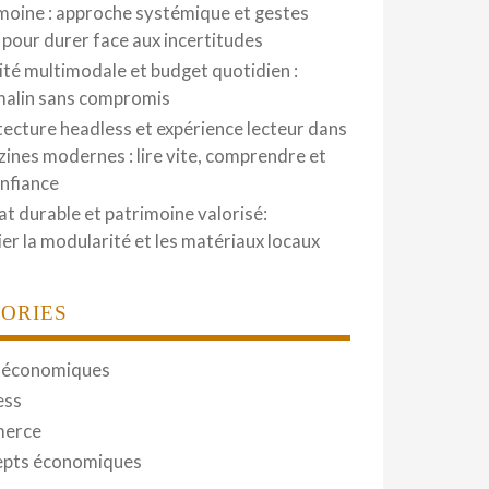
moine : approche systémique et gestes
 pour durer face aux incertitudes
ité multimodale et budget quotidien :
malin sans compromis
tecture headless et expérience lecteur dans
zines modernes : lire vite, comprendre et
onfiance
at durable et patrimoine valorisé:
gier la modularité et les matériaux locaux
ORIES
 économiques
ess
erce
pts économiques