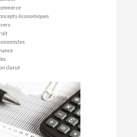
ommerce
oncepts économiques
ivers
roit
conomistes
inance
obs
on classé