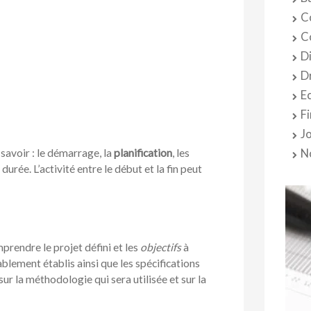
C
C
D
D
E
F
J
N
savoir : le démarrage, la
planification
, les
 durée. L’activité entre le début et la fin peut
prendre le projet défini et les
objectifs
à
ablement établis ainsi que les spécifications
er sur la méthodologie qui sera utilisée et sur la