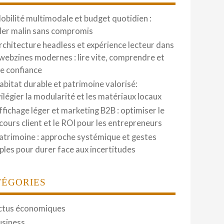
obilité multimodale et budget quotidien :
ler malin sans compromis
rchitecture headless et expérience lecteur dans
 webzines modernes : lire vite, comprendre et
re confiance
abitat durable et patrimoine valorisé:
vilégier la modularité et les matériaux locaux
ffichage léger et marketing B2B : optimiser le
cours client et le ROI pour les entrepreneurs
atrimoine : approche systémique et gestes
ples pour durer face aux incertitudes
TÉGORIES
ctus économiques
usiness