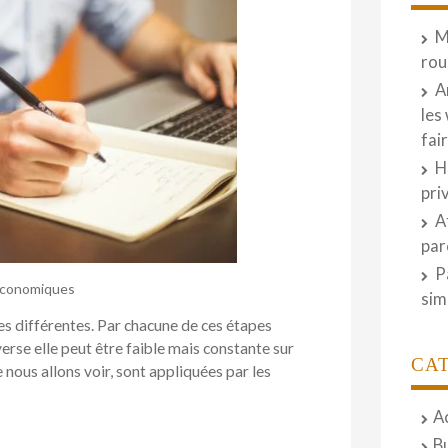
M
rou
A
les
fai
H
pri
A
par
P
économiques
sim
 différentes. Par chacune de ces étapes
nverse elle peut être faible mais constante sur
CA
 nous allons voir, sont appliquées par les
A
B