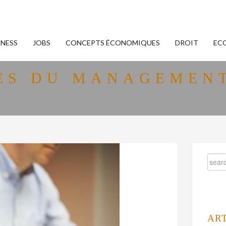
INESS
JOBS
CONCEPTS ÉCONOMIQUES
DROIT
EC
SES DU MANAGEMENT
AR