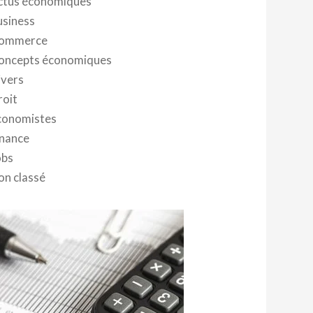
ctus économiques
usiness
ommerce
oncepts économiques
ivers
roit
conomistes
inance
obs
on classé