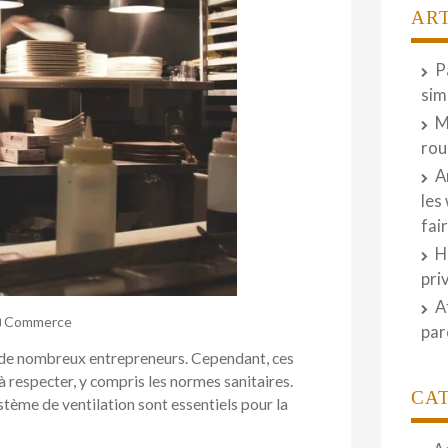
AR
P
sim
M
rou
A
les
fai
H
pri
A
Commerce
par
ur de nombreux entrepreneurs. Cependant, ces
à respecter, y compris les normes sanitaires.
CA
stème de ventilation sont essentiels pour la