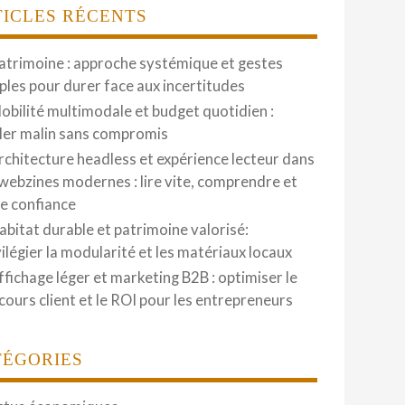
TICLES RÉCENTS
atrimoine : approche systémique et gestes
ples pour durer face aux incertitudes
obilité multimodale et budget quotidien :
ler malin sans compromis
rchitecture headless et expérience lecteur dans
 webzines modernes : lire vite, comprendre et
re confiance
abitat durable et patrimoine valorisé:
vilégier la modularité et les matériaux locaux
ffichage léger et marketing B2B : optimiser le
cours client et le ROI pour les entrepreneurs
TÉGORIES