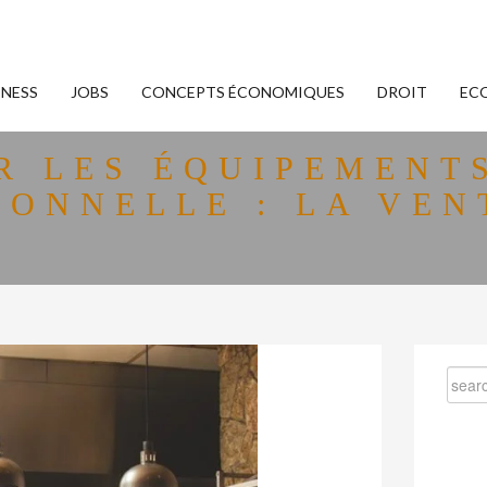
INESS
JOBS
CONCEPTS ÉCONOMIQUES
DROIT
EC
R LES ÉQUIPEMENT
IONNELLE : LA VEN