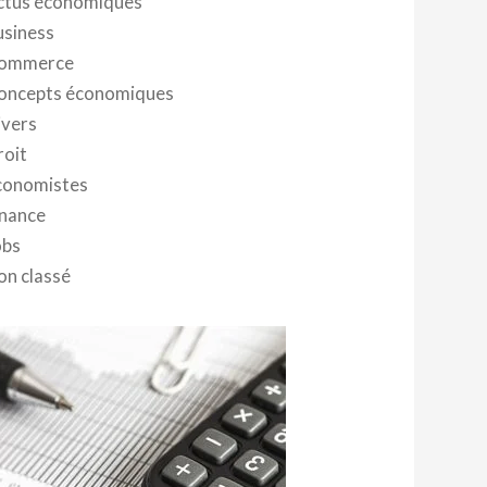
ctus économiques
usiness
ommerce
oncepts économiques
ivers
roit
conomistes
inance
obs
on classé