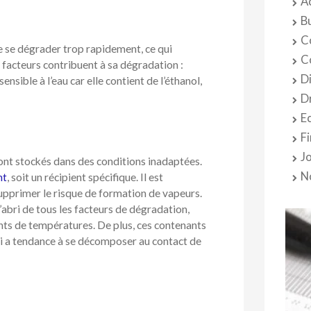
A
B
C
e se dégrader trop rapidement, ce qui
C
 facteurs contribuent à sa dégradation :
D
ensible à l’eau car elle contient de l’éthanol,
D
E
F
J
sont stockés dans des conditions inadaptées.
N
nt
, soit un récipient spécifique. Il est
upprimer le risque de formation de vapeurs.
’abri de tous les facteurs de dégradation,
tants de températures. De plus, ces contenants
ui a tendance à se décomposer au contact de