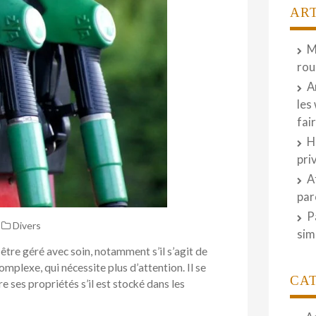
AR
M
rou
A
les
fai
H
pri
A
par
P
Divers
sim
être géré avec soin, notamment s’il s’agit de
omplexe, qui nécessite plus d’attention. Il se
CA
e ses propriétés s’il est stocké dans les