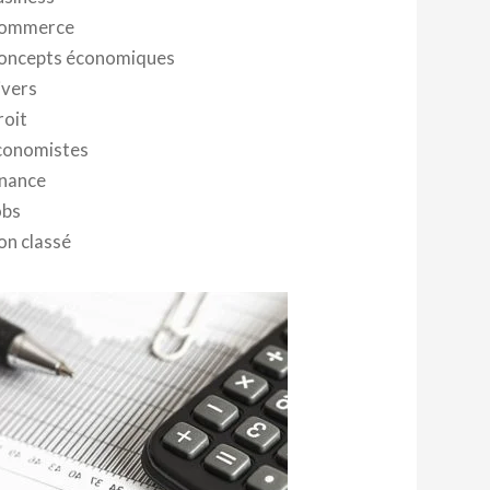
ommerce
oncepts économiques
ivers
roit
conomistes
inance
obs
on classé