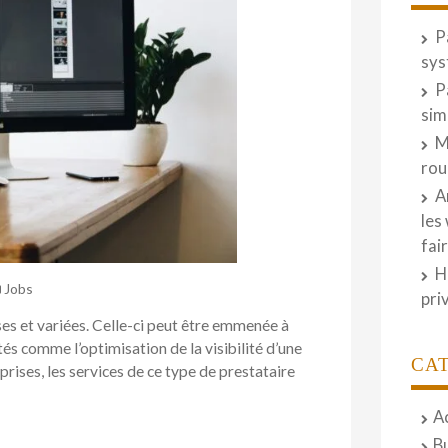
P
sys
P
sim
M
rou
A
les
fai
H
Jobs
pri
s et variées. Celle-ci peut être emmenée à
ités comme l’optimisation de la visibilité d’une
CA
prises, les services de ce type de prestataire
A
B