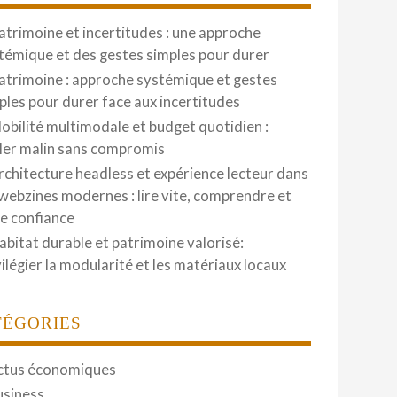
atrimoine et incertitudes : une approche
témique et des gestes simples pour durer
atrimoine : approche systémique et gestes
ples pour durer face aux incertitudes
obilité multimodale et budget quotidien :
ler malin sans compromis
rchitecture headless et expérience lecteur dans
 webzines modernes : lire vite, comprendre et
re confiance
abitat durable et patrimoine valorisé:
vilégier la modularité et les matériaux locaux
TÉGORIES
ctus économiques
usiness