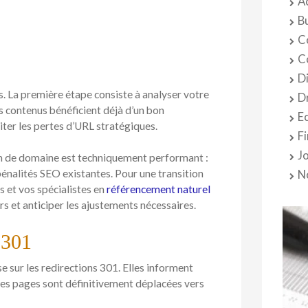
A
B
C
C
D
is. La première étape consiste à analyser votre
D
ls contenus bénéficient déjà d’un bon
E
ter les pertes d’URL stratégiques.
F
J
m de domaine est techniquement performant :
énalités SEO existantes. Pour une transition
N
s et vos spécialistes en
référencement naturel
rs et anticiper les ajustements nécessaires.
 301
 sur les redirections 301. Elles informent
nes pages sont définitivement déplacées vers