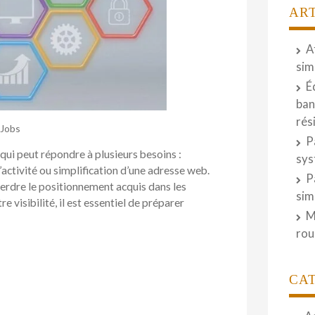
AR
A
sim
É
ban
rés
Jobs
P
ui peut répondre à plusieurs besoins :
sys
activité ou simplification d’une adresse web.
P
erdre le positionnement acquis dans les
sim
visibilité, il est essentiel de préparer
M
rou
CA