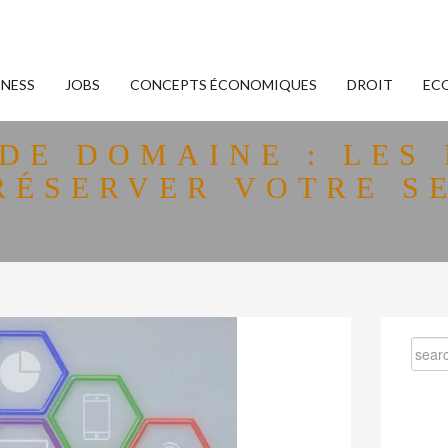
INESS
JOBS
CONCEPTS ÉCONOMIQUES
DROIT
EC
DE DOMAINE : LES 
RÉSERVER VOTRE S