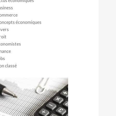
ctus économiques
usiness
ommerce
oncepts économiques
ivers
roit
conomistes
inance
obs
on classé