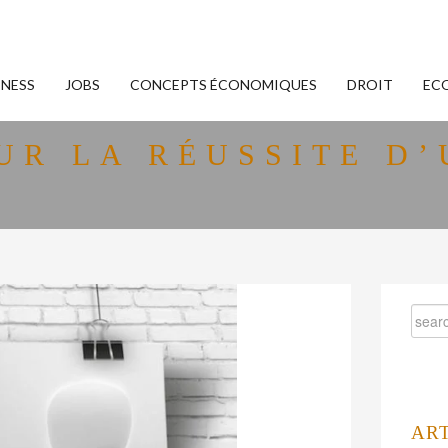
INESS
JOBS
CONCEPTS ÉCONOMIQUES
DROIT
EC
UR LA RÉUSSITE D
AR