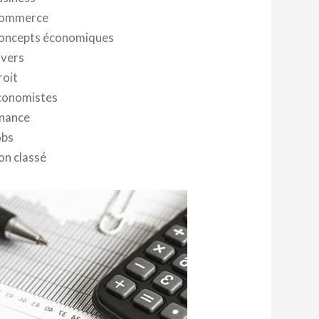
ommerce
oncepts économiques
ivers
roit
conomistes
inance
obs
on classé