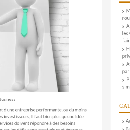
M
rou
A
les
fai
H
pri
A
par
P
sim
Business
CA
nt d’une entreprise performante, ou du moins
s investisseurs, il faut bien plus qu’une idée
A
services doivent répondre à des besoins
B
r car les défis concurrentiels sont énormes.