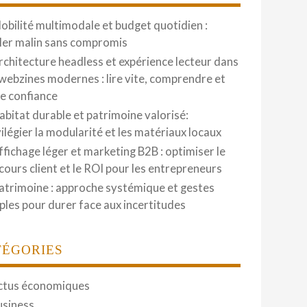
obilité multimodale et budget quotidien :
ler malin sans compromis
rchitecture headless et expérience lecteur dans
 webzines modernes : lire vite, comprendre et
re confiance
abitat durable et patrimoine valorisé:
vilégier la modularité et les matériaux locaux
ffichage léger et marketing B2B : optimiser le
cours client et le ROI pour les entrepreneurs
atrimoine : approche systémique et gestes
ples pour durer face aux incertitudes
TÉGORIES
ctus économiques
usiness