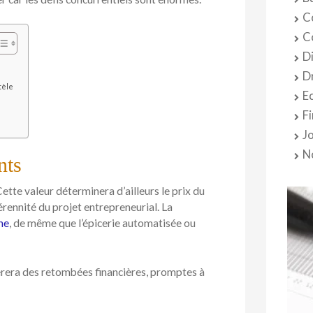
C
C
D
D
tèle
E
F
J
N
nts
Cette valeur déterminera d’ailleurs le prix du
pérennité du projet entrepreneurial. La
he
, de même que l’épicerie automatisée ou
èrera des retombées financières, promptes à