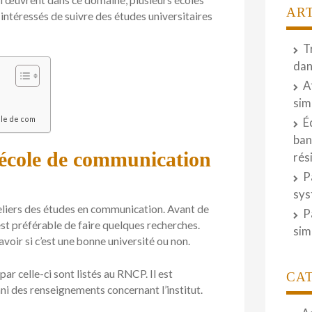
i œuvrent dans ce domaine, plusieurs écoles
AR
intéressés de suivre des études universitaires
T
dan
A
sim
ole de com
É
ban
école de communication
rés
P
sys
eliers des études en communication. Avant de
P
 est préférable de faire quelques recherches.
sim
voir si c’est une bonne université ou non.
 par celle-ci sont listés au RNCP. Il est
CA
i des renseignements concernant l’institut.