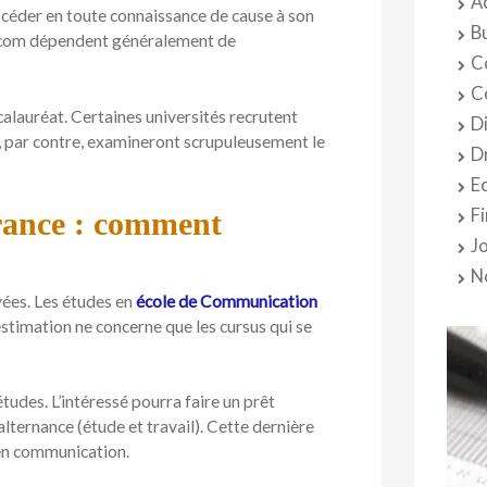
A
rocéder en toute connaissance de cause à son
B
de com dépendent généralement de
C
C
accalauréat. Certaines universités recrutent
D
s, par contre, examineront scrupuleusement le
D
E
F
rance : comment
J
N
vées. Les études en
école de Communication
stimation ne concerne que les cursus qui se
études. L’intéressé pourra faire un prêt
alternance (étude et travail). Cette dernière
 en communication.