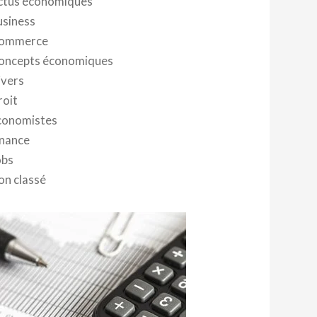
ctus économiques
usiness
ommerce
oncepts économiques
ivers
roit
conomistes
inance
obs
on classé