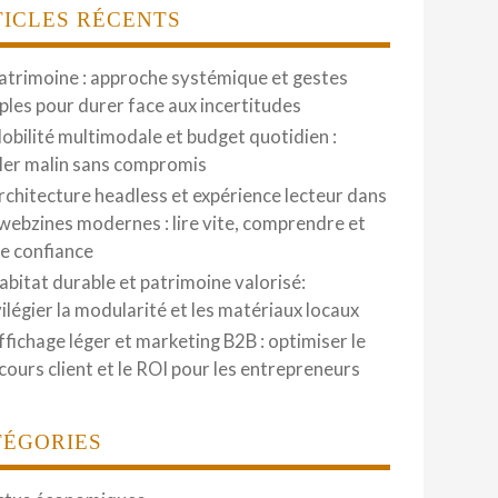
TICLES RÉCENTS
atrimoine : approche systémique et gestes
ples pour durer face aux incertitudes
obilité multimodale et budget quotidien :
ler malin sans compromis
rchitecture headless et expérience lecteur dans
 webzines modernes : lire vite, comprendre et
re confiance
abitat durable et patrimoine valorisé:
vilégier la modularité et les matériaux locaux
ffichage léger et marketing B2B : optimiser le
cours client et le ROI pour les entrepreneurs
TÉGORIES