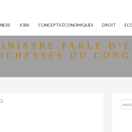
INESS
JOBS
CONCEPTS ÉCONOMIQUES
DROIT
EC
INISTRE PARLE D’
ICHESSES DU CON