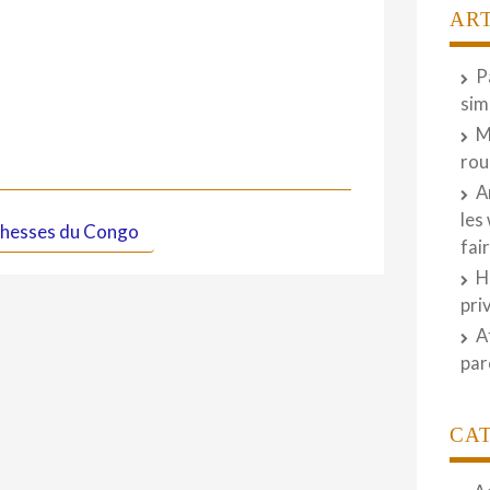
AR
P
sim
M
rou
A
les
ichesses du Congo
fai
H
pri
A
par
CA