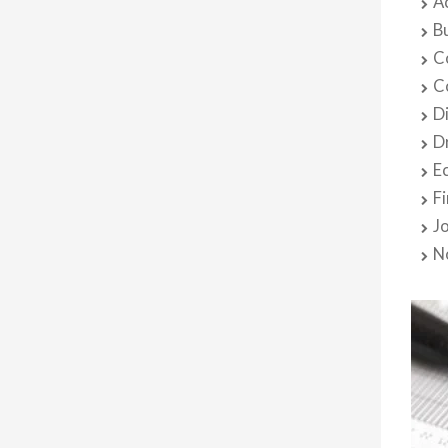
A
B
C
C
D
D
E
F
J
N