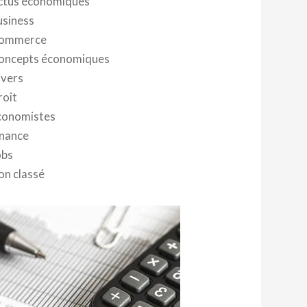
ctus économiques
usiness
ommerce
oncepts économiques
ivers
roit
conomistes
inance
obs
on classé