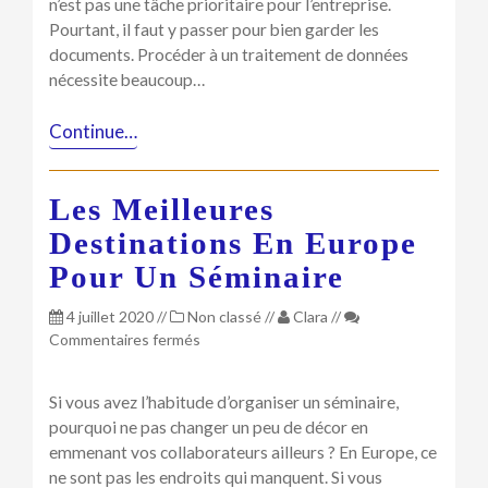
n’est pas une tâche prioritaire pour l’entreprise.
Pourtant, il faut y passer pour bien garder les
documents. Procéder à un traitement de données
nécessite beaucoup…
Continue…
Les Meilleures
Destinations En Europe
Pour Un Séminaire
4 juillet 2020
//
Non classé
//
Clara
//
sur
Commentaires fermés
Les
meilleures
Si vous avez l’habitude d’organiser un séminaire,
destinations
pourquoi ne pas changer un peu de décor en
en
emmenant vos collaborateurs ailleurs ? En Europe, ce
Europe
pour
ne sont pas les endroits qui manquent. Si vous