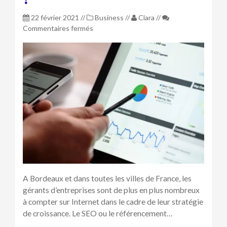
22 février 2021
//
Business
//
Clara
//
sur
Commentaires fermés
Pourquoi
le
SEO
est
devenu
un
facteur
de
croissance
sur
Internet
?
A Bordeaux et dans toutes les villes de France, les
gérants d’entreprises sont de plus en plus nombreux
à compter sur Internet dans le cadre de leur stratégie
de croissance. Le SEO ou le référencement…