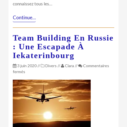
un
connaissez tous les…
séminaire
Continue…
Team Building En Russie
: Une Escapade À
Iekaterinbourg
3 juin 2020
//
Divers
//
Clara
//
Commentaires
sur
fermés
Team
building
en
Russie
:
une
escapade
à
Iekaterinbourg