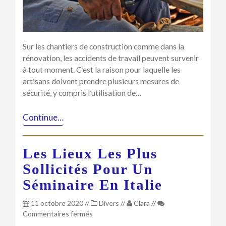
plus
fréquents
et
comment
les
Sur les chantiers de construction comme dans la
prévenir
rénovation, les accidents de travail peuvent survenir
?
à tout moment. C’est la raison pour laquelle les
artisans doivent prendre plusieurs mesures de
sécurité, y compris l’utilisation de…
Continue…
Les Lieux Les Plus
Sollicités Pour Un
Séminaire En Italie
11 octobre 2020
//
Divers
//
Clara
//
sur
Commentaires fermés
Les