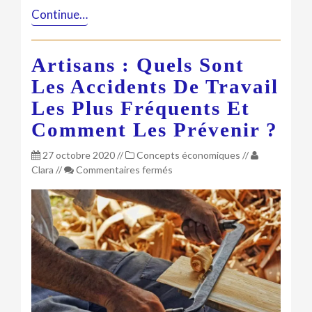
Continue…
Artisans : Quels Sont
Les Accidents De Travail
Les Plus Fréquents Et
Comment Les Prévenir ?
27 octobre 2020
//
Concepts économiques
//
sur
Clara
//
Commentaires fermés
Artisans
:
quels
sont
les
accidents
de
travail
les