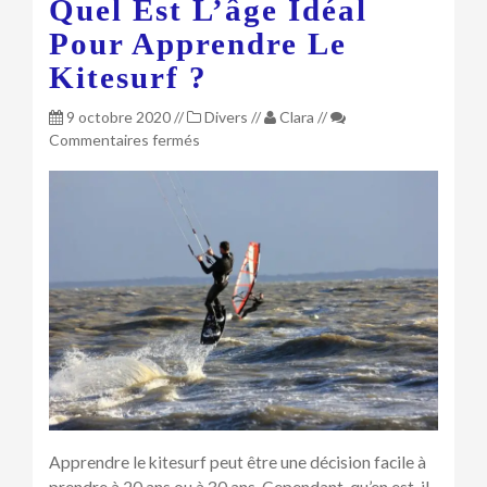
Quel Est L’âge Idéal
Pour Apprendre Le
Kitesurf ?
9 octobre 2020
//
Divers
//
Clara
//
sur
Commentaires fermés
Quel
est
l’âge
idéal
pour
apprendre
le
kitesurf
?
Apprendre le kitesurf peut être une décision facile à