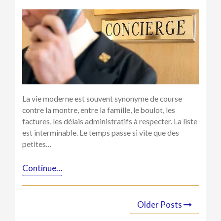
Avec
First
Conciergerie,
gagnez
du
temps
pour
le
consacrer
à
La vie moderne est souvent synonyme de course
ce
contre la montre, entre la famille, le boulot, les
qui
factures, les délais administratifs à respecter. La liste
compte
est interminable. Le temps passe si vite que des
le
petites…
plus
pour
Continue…
vous
!
Older Posts