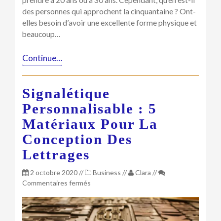
prendre à 20 ans ou à 30 ans. Cependant, qu’en est-il
des personnes qui approchent la cinquantaine ? Ont-
elles besoin d’avoir une excellente forme physique et
beaucoup…
Continue…
Signalétique
Personnalisable : 5
Matériaux Pour La
Conception Des
Lettrages
2 octobre 2020
//
Business
//
Clara
//
sur
Commentaires fermés
Signalétique
personnalisable
: