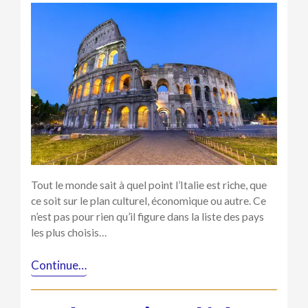
lieux
les
plus
sollicités
pour
un
séminaire
en
Italie
Tout le monde sait à quel point l’Italie est riche, que
ce soit sur le plan culturel, économique ou autre. Ce
n’est pas pour rien qu’il figure dans la liste des pays
les plus choisis…
Continue…