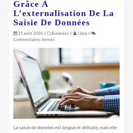
Grâce À
L’externalisation De La
Saisie De Données
21 août 2020
//
Business
//
Clara
//
sur
Commentaires fermés
Obtenir
des
avantages
grâce
à
l’externalisation
de
la
saisie
de
données
La saisie de données est longue et délicate, mais elle