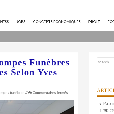
INESS
JOBS
CONCEPTS ÉCONOMIQUES
DROIT
EC
Pompes Funèbres
es Selon Yves
ARTIC
sur
ompes funèbres
//
Commentaires fermés
Lancer
sa
Patri
société
simples
de