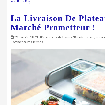
Continue…
La Livraison De Plate
Marché Prometteur !
29 mars 2018
//
Business
//
Team
//
entreprises
,
numér
sur
Commentaires fermés
La
livraison
de
plateau
repas,
un
marché
prometteur
!