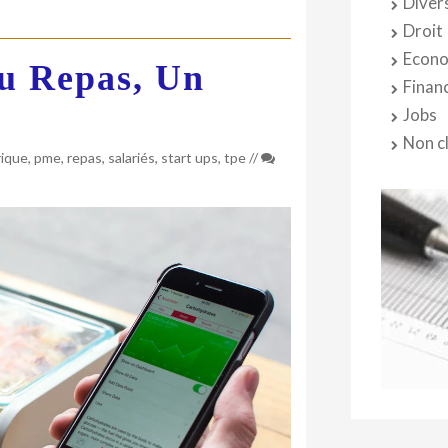
Diver
Droit
Econo
au Repas, Un
Finan
Jobs
Non c
ique
,
pme
,
repas
,
salariés
,
start ups
,
tpe
//