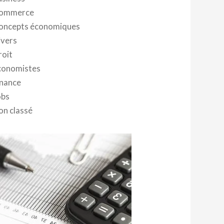
ommerce
oncepts économiques
ivers
roit
conomistes
inance
obs
on classé