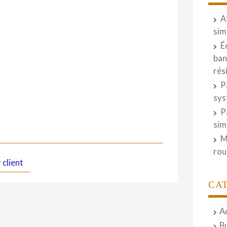
A
sim
É
ban
rés
P
sys
P
sim
M
rou
 client
CA
A
B