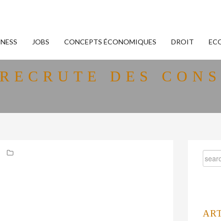
INESS
JOBS
CONCEPTS ÉCONOMIQUES
DROIT
EC
RECRUTE DES CONS
AR