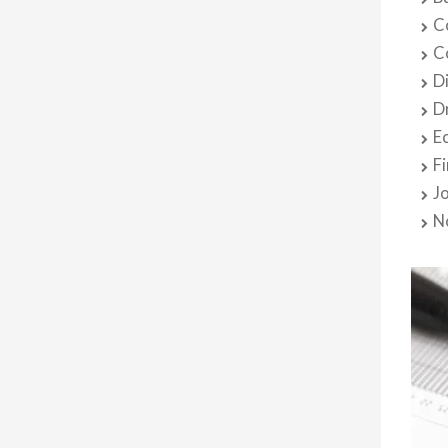
C
C
D
D
E
F
J
N