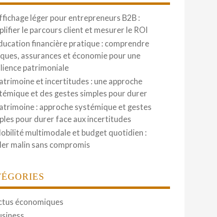
ffichage léger pour entrepreneurs B2B :
plifier le parcours client et mesurer le ROI
ducation financière pratique : comprendre
ques, assurances et économie pour une
ilience patrimoniale
atrimoine et incertitudes : une approche
témique et des gestes simples pour durer
atrimoine : approche systémique et gestes
ples pour durer face aux incertitudes
obilité multimodale et budget quotidien :
ler malin sans compromis
TÉGORIES
ctus économiques
usiness