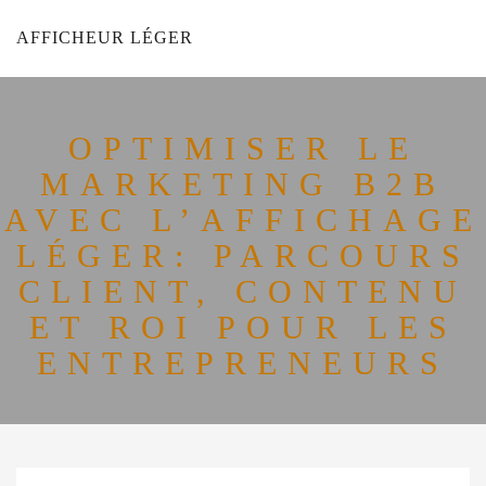
AFFICHEUR LÉGER
OPTIMISER LE
MARKETING B2B
AVEC L’AFFICHAGE
LÉGER: PARCOURS
CLIENT, CONTENU
ET ROI POUR LES
ENTREPRENEURS