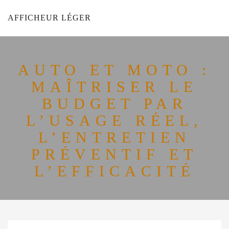
AFFICHEUR LÉGER
AUTO ET MOTO :
MAÎTRISER LE
BUDGET PAR
L’USAGE RÉEL,
L’ENTRETIEN
PRÉVENTIF ET
L’EFFICACITÉ