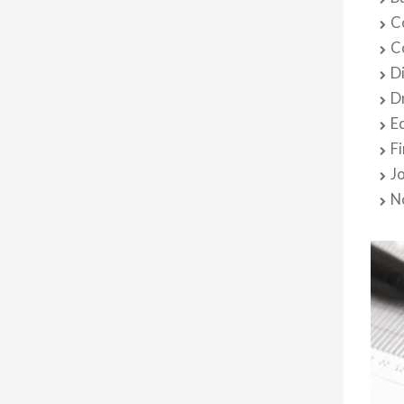
C
C
D
D
E
F
J
N