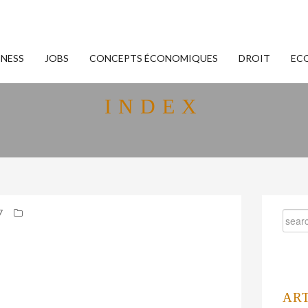
INESS
JOBS
CONCEPTS ÉCONOMIQUES
DROIT
EC
INDEX
7
AR