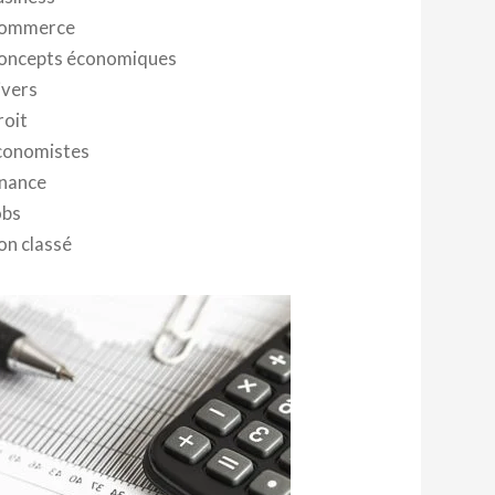
ommerce
oncepts économiques
ivers
roit
conomistes
inance
obs
on classé