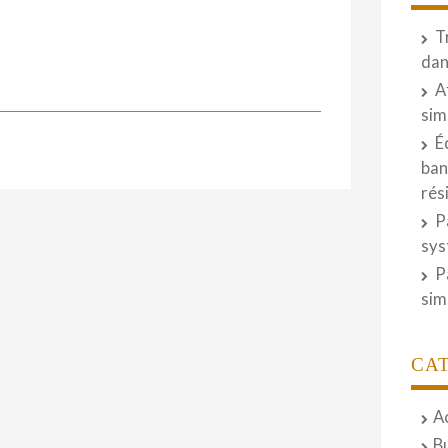
T
dan
A
sim
É
ban
rés
P
sys
P
sim
CA
A
B