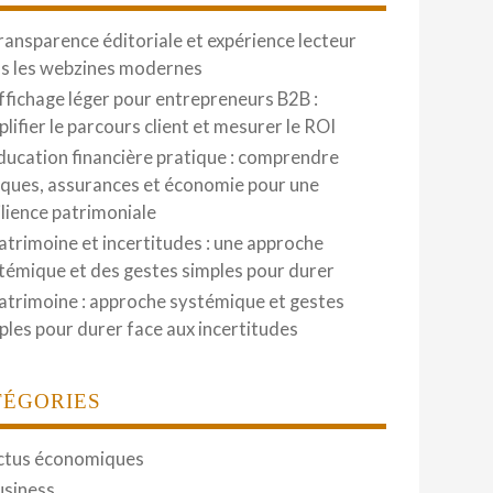
ransparence éditoriale et expérience lecteur
s les webzines modernes
ffichage léger pour entrepreneurs B2B :
plifier le parcours client et mesurer le ROI
ducation financière pratique : comprendre
ques, assurances et économie pour une
ilience patrimoniale
atrimoine et incertitudes : une approche
témique et des gestes simples pour durer
atrimoine : approche systémique et gestes
ples pour durer face aux incertitudes
TÉGORIES
ctus économiques
usiness