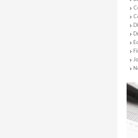
C
C
D
D
E
F
J
N