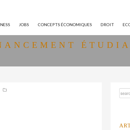
INESS
JOBS
CONCEPTS ÉCONOMIQUES
DROIT
EC
NANCEMENT ÉTUDI
AR