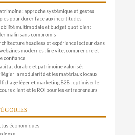
atrimoine : approche systémique et gestes
ples pour durer face aux incertitudes
obilité multimodale et budget quotidien :
ler malin sans compromis
rchitecture headless et expérience lecteur dans
 webzines modernes : lire vite, comprendre et
re confiance
abitat durable et patrimoine valorisé:
vilégier la modularité et les matériaux locaux
ffichage léger et marketing B2B : optimiser le
cours client et le ROI pour les entrepreneurs
TÉGORIES
ctus économiques
usiness