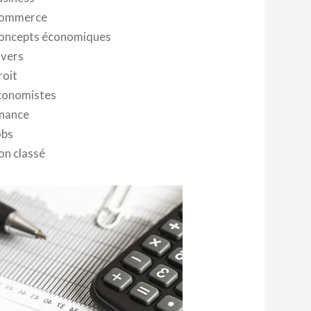
ommerce
oncepts économiques
ivers
roit
conomistes
inance
obs
on classé