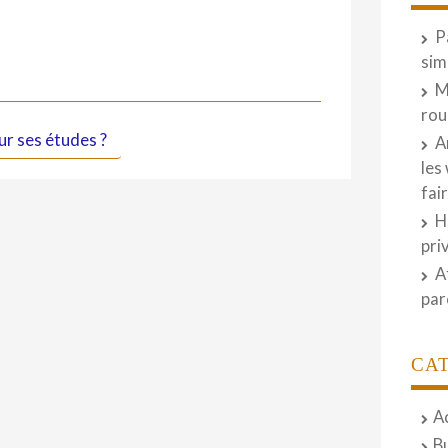
P
sim
M
rou
r ses études ?
A
les
fai
H
pri
A
par
CA
A
B