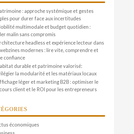
atrimoine : approche systémique et gestes
ples pour durer face aux incertitudes
obilité multimodale et budget quotidien :
ler malin sans compromis
rchitecture headless et expérience lecteur dans
 webzines modernes : lire vite, comprendre et
re confiance
abitat durable et patrimoine valorisé:
vilégier la modularité et les matériaux locaux
ffichage léger et marketing B2B : optimiser le
cours client et le ROI pour les entrepreneurs
TÉGORIES
ctus économiques
usiness