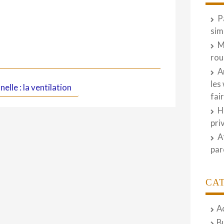
P
sim
M
rou
A
les
elle : la ventilation
fai
H
pri
A
par
CA
A
B