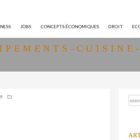
INESS
JOBS
CONCEPTS ÉCONOMIQUES
DROIT
EC
IPEMENTS-CUISINE
19
AR