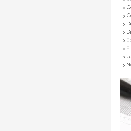
C
C
D
D
E
F
J
N