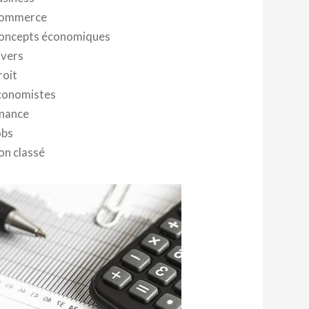
ommerce
oncepts économiques
ivers
roit
conomistes
inance
obs
on classé