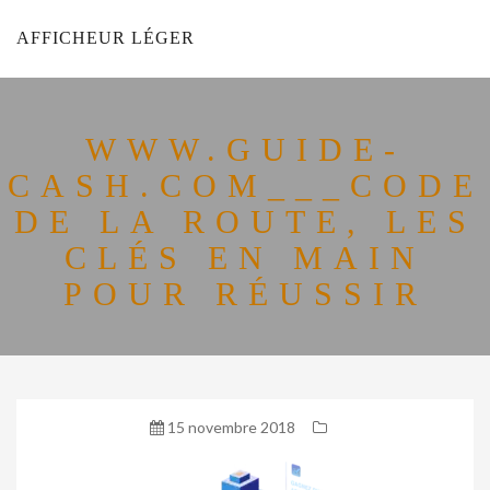
AFFICHEUR LÉGER
WWW.GUIDE-
CASH.COM___CODE
DE LA ROUTE, LES
CLÉS EN MAIN
POUR RÉUSSIR
15 novembre 2018