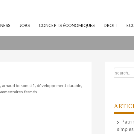
INESS
JOBS
CONCEPTS ÉCONOMIQUES
DROIT
EC
m
,
arnaud bosom tf1
,
développement durable
,
sur
mmentaires fermés
Les
stratégies
ARTIC
des
RSE
Patri
simples