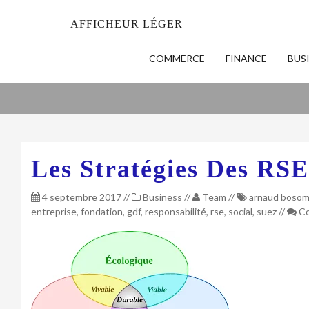
AFFICHEUR LÉGER
COMMERCE
FINANCE
BUS
Les Stratégies Des RSE
4 septembre 2017
//
Business
//
Team
//
arnaud boso
entreprise
,
fondation
,
gdf
,
responsabilité
,
rse
,
social
,
suez
//
Co