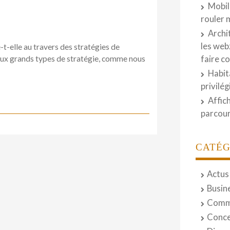
Mobil
rouler 
Archi
les web
-t-elle au travers des stratégies de
é deux grands types de stratégie, comme nous
faire c
Habit
privilé
Affic
parcour
CATÉG
Actus
Busin
Comm
Conce