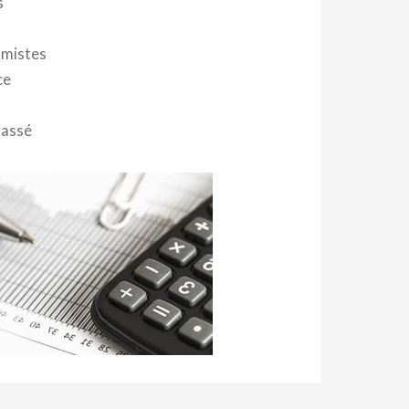
s
mistes
ce
lassé