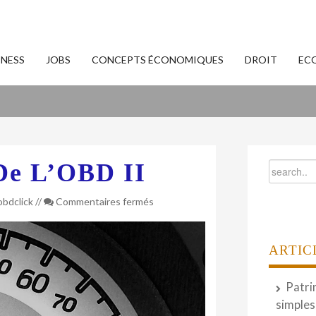
INESS
JOBS
CONCEPTS ÉCONOMIQUES
DROIT
EC
 De L’OBD II
sur
obdclick
//
Commentaires fermés
OBDclick
:
l’Histoire
ARTIC
de
l’OBD
Patri
II
simples