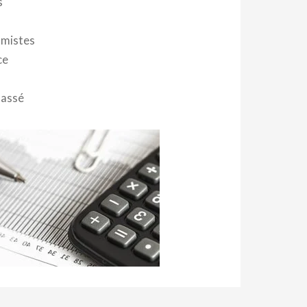
s
mistes
ce
lassé