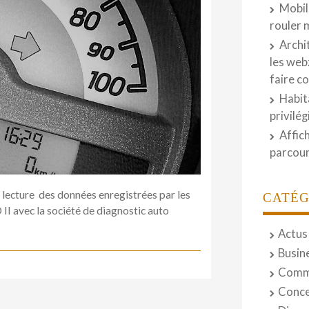
Mobil
rouler 
Archi
les web
faire c
Habit
privilé
Affic
parcour
lecture des données enregistrées par les
CATÉG
D II avec la société de diagnostic auto
Actus
Busin
Comm
Conce