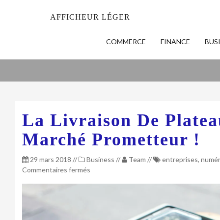
AFFICHEUR LÉGER
COMMERCE
FINANCE
BUS
La Livraison De Plate
Marché Prometteur !
29 mars 2018
//
Business
//
Team
//
entreprises
,
numér
sur
Commentaires fermés
La
livraison
de
plateau