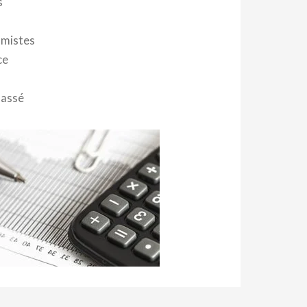
s
mistes
ce
lassé