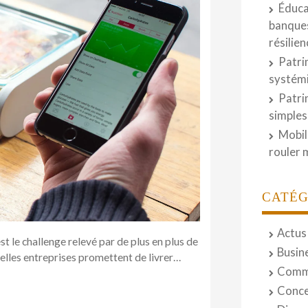
Éduca
banques
résilie
Patri
systémi
Patri
simples
Mobil
rouler 
CATÉG
Actus
st le challenge relevé par de plus en plus de
Busin
velles entreprises promettent de livrer…
Comm
Conce