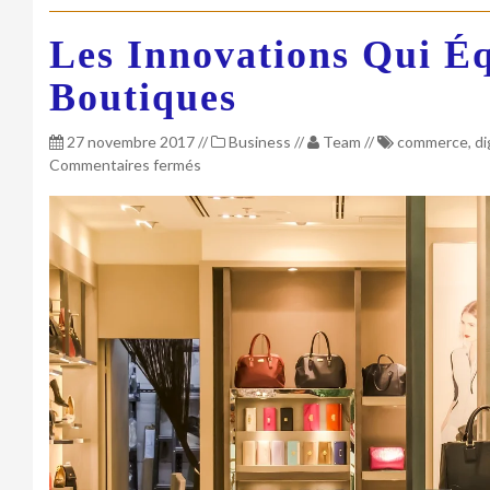
Les Innovations Qui É
Boutiques
27 novembre 2017
//
Business
//
Team
//
commerce
,
di
sur
Commentaires fermés
Les
innovations
qui
équipent
les
boutiques