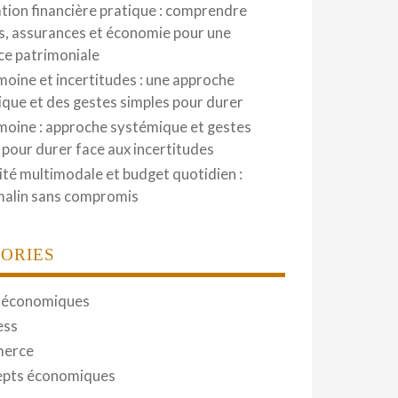
tion financière pratique : comprendre
, assurances et économie pour une
nce patrimoniale
moine et incertitudes : une approche
que et des gestes simples pour durer
moine : approche systémique et gestes
 pour durer face aux incertitudes
ité multimodale et budget quotidien :
malin sans compromis
ORIES
 économiques
ess
erce
pts économiques