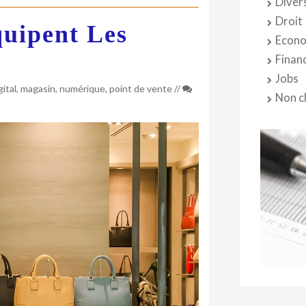
Diver
Droit
quipent Les
Econo
Finan
Jobs
gital
,
magasin
,
numérique
,
point de vente
//
Non c