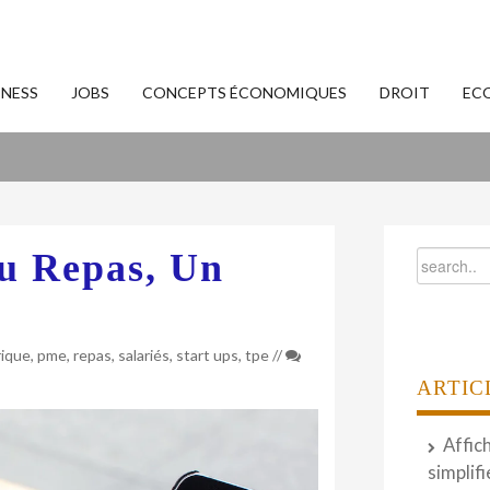
INESS
JOBS
CONCEPTS ÉCONOMIQUES
DROIT
EC
au Repas, Un
ique
,
pme
,
repas
,
salariés
,
start ups
,
tpe
//
ARTIC
Affic
simplifi