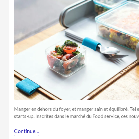
repas,
un
marché
prometteur
!
Manger en dehors du foyer, et manger sain et équilibré. Tel e
starts-up. Inscrites dans le marché du Food service, ces nou
Continue…