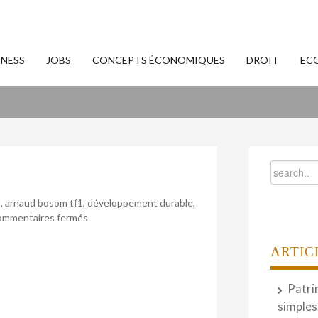
INESS
JOBS
CONCEPTS ÉCONOMIQUES
DROIT
EC
m
,
arnaud bosom tf1
,
développement durable
,
sur
mmentaires fermés
Les
stratégies
ARTIC
des
RSE
Patri
simples