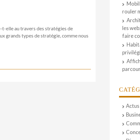
Mobil
rouler 
Archi
les web
-t-elle au travers des stratégies de
é deux grands types de stratégie, comme nous
faire c
Habit
privilé
Affic
parcour
CATÉG
Actus
Busin
Comm
Conce