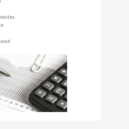
s
mistes
ce
lassé