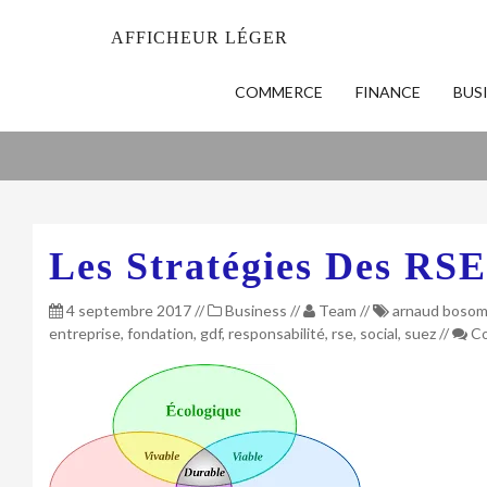
AFFICHEUR LÉGER
COMMERCE
FINANCE
BUS
Les Stratégies Des RSE
4 septembre 2017
//
Business
//
Team
//
arnaud boso
entreprise
,
fondation
,
gdf
,
responsabilité
,
rse
,
social
,
suez
//
Co