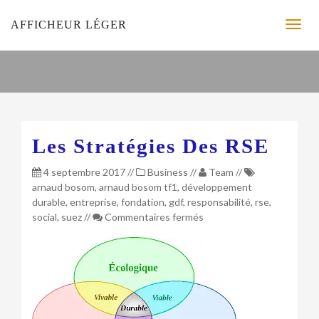
AFFICHEUR LÉGER
Les Stratégies Des RSE
4 septembre 2017
//
Business
//
Team
//
arnaud bosom
,
arnaud bosom tf1
,
développement
durable
,
entreprise
,
fondation
,
gdf
,
responsabilité
,
rse
,
sur
social
,
suez
//
Commentaires fermés
Les
stratégies
des
RSE