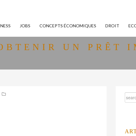
INESS
JOBS
CONCEPTS ÉCONOMIQUES
DROIT
EC
BTENIR UN PRÊT 
AR