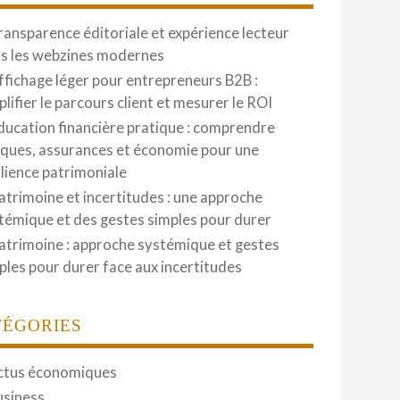
ransparence éditoriale et expérience lecteur
s les webzines modernes
ffichage léger pour entrepreneurs B2B :
plifier le parcours client et mesurer le ROI
ducation financière pratique : comprendre
ques, assurances et économie pour une
ilience patrimoniale
atrimoine et incertitudes : une approche
témique et des gestes simples pour durer
atrimoine : approche systémique et gestes
ples pour durer face aux incertitudes
TÉGORIES
ctus économiques
usiness