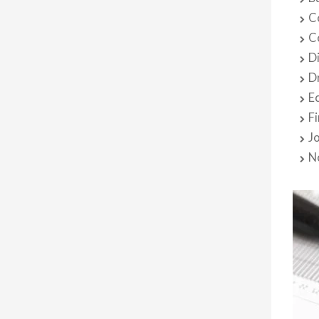
C
C
D
D
E
F
J
N