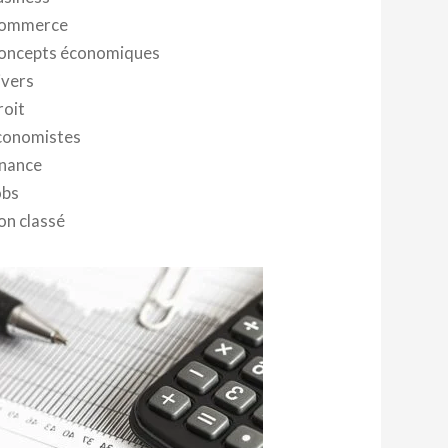
ommerce
oncepts économiques
ivers
roit
conomistes
inance
obs
on classé