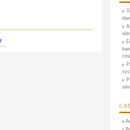
T
dan
A
sim
f
É
ban
rés
P
sys
P
sim
CA
A
B