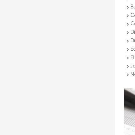
B
C
C
D
D
E
F
J
N