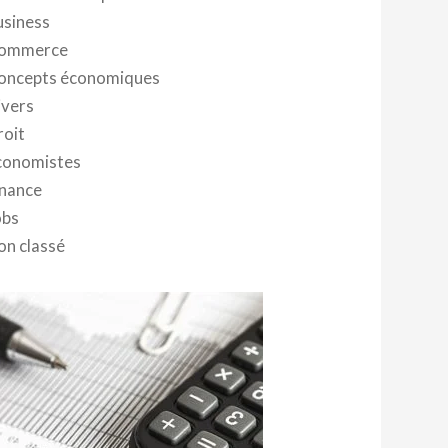
usiness
ommerce
oncepts économiques
ivers
roit
conomistes
inance
obs
on classé