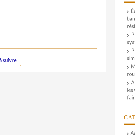
É
ban
rés
P
sys
P
sim
à suivre
M
rou
A
les
fai
CA
A