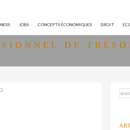
INESS
JOBS
CONCEPTS ÉCONOMIQUES
DROIT
EC
ISIONNEL DE TRÉSO
AR