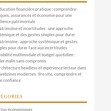
ducation financière pratique : comprendre
ques, assurances et économie pour une
ilience patrimoniale
atrimoine et incertitudes : une approche
témique et des gestes simples pour durer
atrimoine : approche systémique et gestes
ples pour durer face aux incertitudes
obilité multimodale et budget quotidien :
ler malin sans compromis
rchitecture headless et expérience lecteur dans
 webzines modernes : lire vite, comprendre et
re confiance
TÉGORIES
ctus économiques