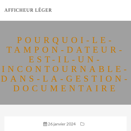
AFFICHEUR LÉGER
POURQUOI-LE-
TAMPON-DATEUR-
EST-IL-UN-
INCONTOURNABLE-
DANS-LA-GESTION-
DOCUMENTAIRE
26 janvier 2024