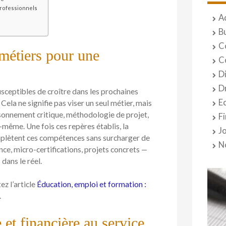
professionnels
A
B
C
 métiers pour une
C
D
D
susceptibles de croître dans les prochaines
E
ela ne signifie pas viser un seul métier, mais
isonnement critique, méthodologie de projet,
F
-même. Une fois ces repères établis, la
J
mplètent ces compétences sans surcharger de
N
ce, micro-certifications, projets concrets —
dans le réel.
z l’article
Éducation, emploi et formation :
.
et financière au service