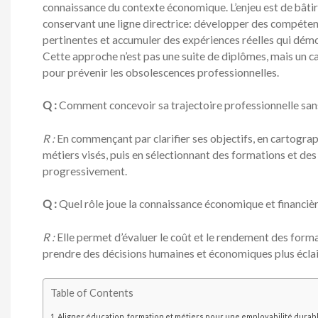
connaissance du contexte économique. L’enjeu est de bâtir 
conservant une ligne directrice: développer des compéten
pertinentes et accumuler des expériences réelles qui démo
Cette approche n’est pas une suite de diplômes, mais un c
pour prévenir les obsolescences professionnelles.
Q :
Comment concevoir sa trajectoire professionnelle san
R :
En commençant par clarifier ses objectifs, en cartogr
métiers visés, puis en sélectionnant des formations et des
progressivement.
Q :
Quel rôle joue la connaissance économique et financièr
R :
Elle permet d’évaluer le coût et le rendement des forma
prendre des décisions humaines et économiques plus éclai
Table of Contents
Aligner éducation, formation et métiers pour une employabilité durab