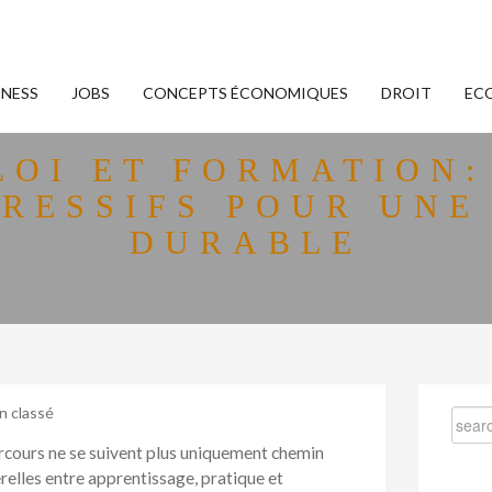
INESS
JOBS
CONCEPTS ÉCONOMIQUES
DROIT
EC
LOI ET FORMATION:
RESSIFS POUR UNE
DURABLE
n classé
rcours ne se suivent plus uniquement chemin
erelles entre apprentissage, pratique et