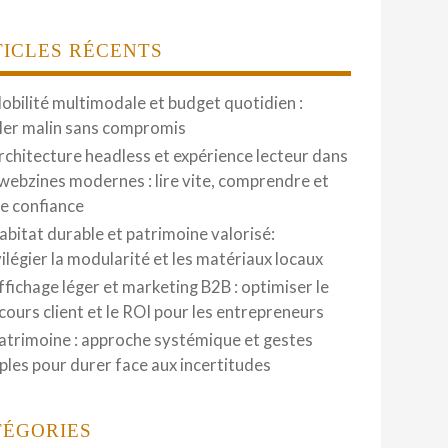
TICLES RÉCENTS
obilité multimodale et budget quotidien :
ler malin sans compromis
rchitecture headless et expérience lecteur dans
 webzines modernes : lire vite, comprendre et
re confiance
abitat durable et patrimoine valorisé:
vilégier la modularité et les matériaux locaux
ffichage léger et marketing B2B : optimiser le
cours client et le ROI pour les entrepreneurs
atrimoine : approche systémique et gestes
ples pour durer face aux incertitudes
TÉGORIES