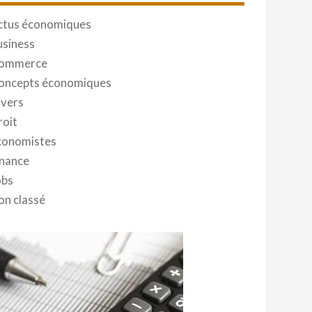
ctus économiques
usiness
ommerce
oncepts économiques
ivers
roit
conomistes
inance
obs
on classé