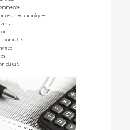
ommerce
oncepts économiques
ivers
roit
conomistes
inance
obs
on classé