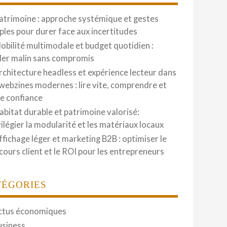
atrimoine : approche systémique et gestes
ples pour durer face aux incertitudes
obilité multimodale et budget quotidien :
ler malin sans compromis
rchitecture headless et expérience lecteur dans
 webzines modernes : lire vite, comprendre et
re confiance
abitat durable et patrimoine valorisé:
vilégier la modularité et les matériaux locaux
ffichage léger et marketing B2B : optimiser le
cours client et le ROI pour les entrepreneurs
TÉGORIES
ctus économiques
usiness