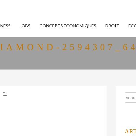
INESS
JOBS
CONCEPTS ÉCONOMIQUES
DROIT
EC
IAMOND-2594307_6
AR