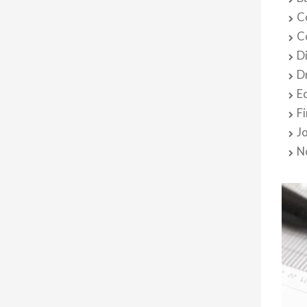
C
C
D
D
E
F
J
N