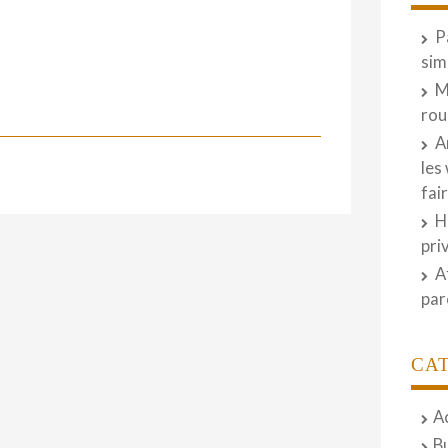
P
sim
M
rou
A
les
fai
H
pri
A
par
CA
A
B