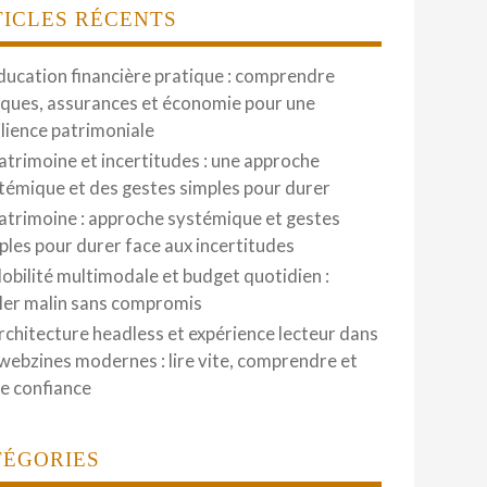
TICLES RÉCENTS
ducation financière pratique : comprendre
ques, assurances et économie pour une
ilience patrimoniale
atrimoine et incertitudes : une approche
témique et des gestes simples pour durer
atrimoine : approche systémique et gestes
ples pour durer face aux incertitudes
obilité multimodale et budget quotidien :
ler malin sans compromis
rchitecture headless et expérience lecteur dans
 webzines modernes : lire vite, comprendre et
re confiance
TÉGORIES