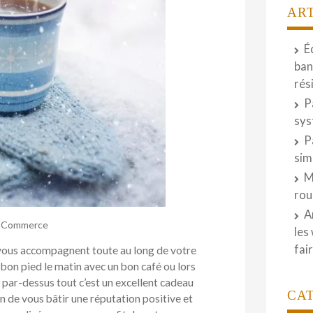
AR
É
ban
rés
P
sys
P
sim
M
rou
A
Commerce
les
fai
 vous accompagnent toute au long de votre
u bon pied le matin avec un bon café ou lors
par-dessus tout c’est un excellent cadeau
CA
de vous bâtir une réputation positive et