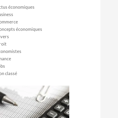
ctus économiques
usiness
ommerce
oncepts économiques
ivers
roit
conomistes
inance
obs
on classé