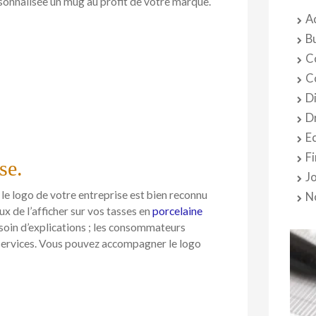
ersonnalisée un mug au profit de votre marque.
A
B
C
C
D
D
E
F
se.
J
Si le logo de votre entreprise est bien reconnu
N
x de l’afficher sur vos tasses en
porcelaine
soin d’explications ; les consommateurs
services. Vous pouvez accompagner le logo