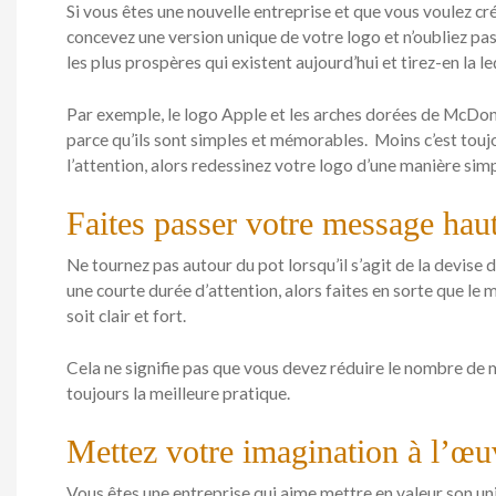
Si vous êtes une nouvelle entreprise et que vous voulez cr
concevez une version unique de votre logo et n’oubliez pa
les plus prospères qui existent aujourd’hui et tirez-en la l
Par exemple, le logo Apple et les arches dorées de McDon
parce qu’ils sont simples et mémorables. Moins c’est toujour
l’attention, alors redessinez votre logo d’une manière simp
Faites passer votre message haut 
Ne tournez pas autour du pot lorsqu’il s’agit de la devis
une courte durée d’attention, alors faites en sorte que le
soit clair et fort.
Cela ne signifie pas que vous devez réduire le nombre de m
toujours la meilleure pratique.
Mettez votre imagination à l’œu
Vous êtes une entreprise qui aime mettre en valeur son uni