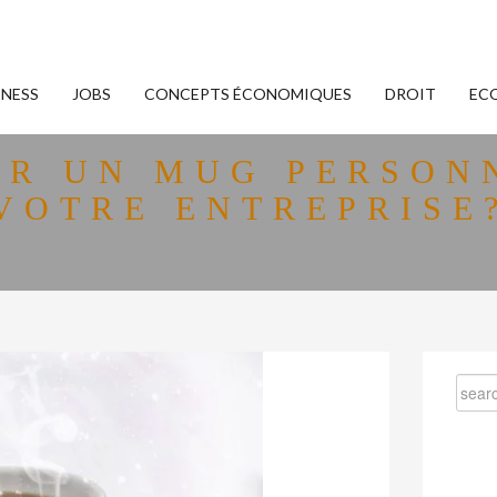
INESS
JOBS
CONCEPTS ÉCONOMIQUES
DROIT
EC
ER UN MUG PERSONN
VOTRE ENTREPRISE