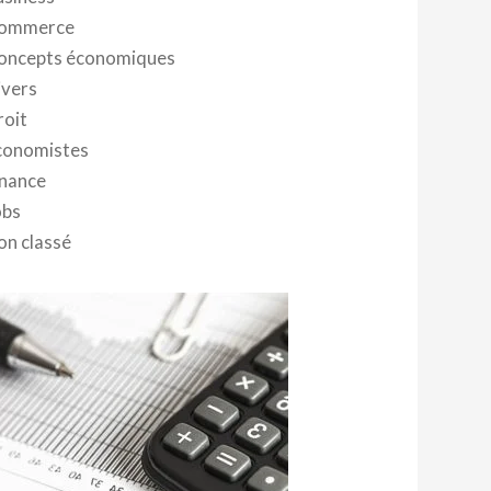
ommerce
oncepts économiques
ivers
roit
conomistes
inance
obs
on classé