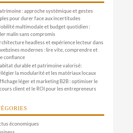
atrimoine : approche systémique et gestes
ples pour durer face aux incertitudes
obilité multimodale et budget quotidien :
ler malin sans compromis
rchitecture headless et expérience lecteur dans
 webzines modernes : lire vite, comprendre et
re confiance
abitat durable et patrimoine valorisé:
vilégier la modularité et les matériaux locaux
ffichage léger et marketing B2B : optimiser le
cours client et le ROI pour les entrepreneurs
TÉGORIES
ctus économiques
usiness