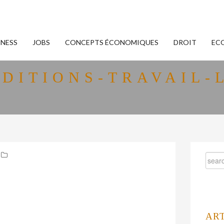
INESS
JOBS
CONCEPTS ÉCONOMIQUES
DROIT
EC
DITIONS-TRAVAIL-
AR