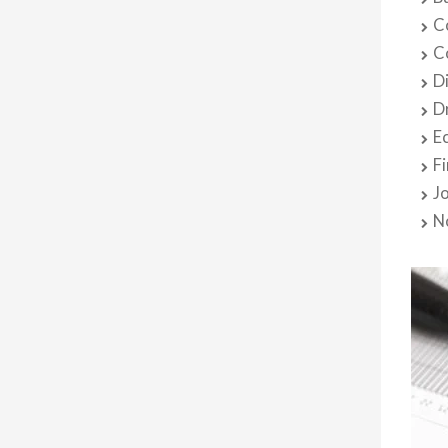
C
C
D
D
E
F
J
N