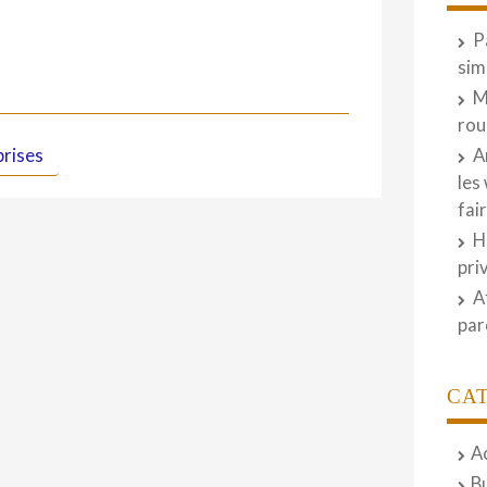
P
sim
M
rou
prises
A
les
fai
H
pri
A
par
CA
A
B