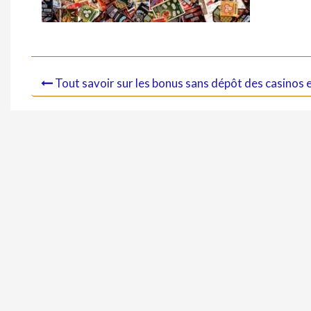
Tout savoir sur les bonus sans dépôt des casinos e