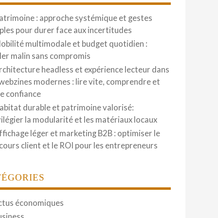
atrimoine : approche systémique et gestes
ples pour durer face aux incertitudes
obilité multimodale et budget quotidien :
ler malin sans compromis
rchitecture headless et expérience lecteur dans
 webzines modernes : lire vite, comprendre et
re confiance
abitat durable et patrimoine valorisé:
vilégier la modularité et les matériaux locaux
ffichage léger et marketing B2B : optimiser le
cours client et le ROI pour les entrepreneurs
TÉGORIES
ctus économiques
usiness