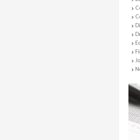
C
C
D
D
E
F
J
N