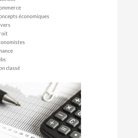
ommerce
oncepts économiques
ivers
roit
conomistes
inance
obs
on classé