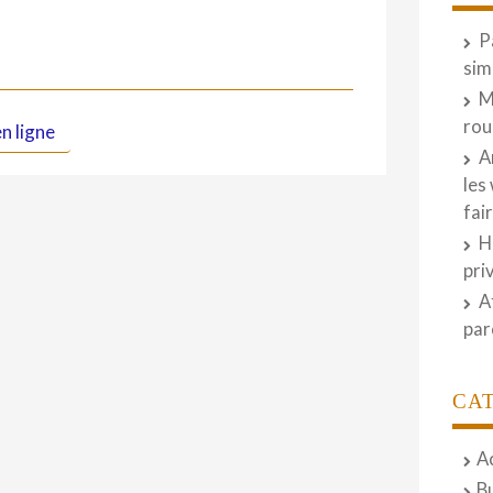
P
sim
M
rou
n ligne
A
les
fai
H
pri
A
par
CA
A
B