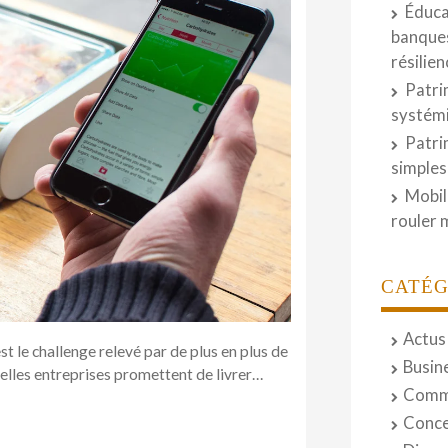
Éduca
banques
résilie
Patri
systémi
Patri
simples
Mobil
rouler 
CATÉG
Actus
st le challenge relevé par de plus en plus de
Busin
velles entreprises promettent de livrer…
Comm
Conce