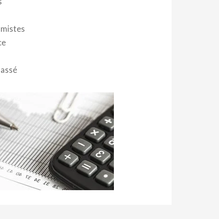
s
mistes
ce
lassé