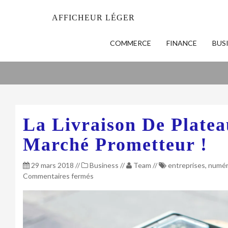
AFFICHEUR LÉGER
COMMERCE
FINANCE
BUS
La Livraison De Plate
Marché Prometteur !
29 mars 2018
//
Business
//
Team
//
entreprises
,
numér
sur
Commentaires fermés
La
livraison
de
plateau