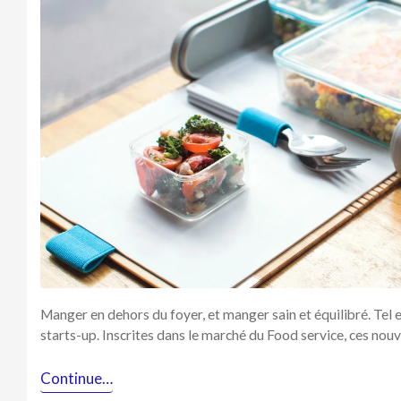
repas,
un
marché
prometteur
!
Manger en dehors du foyer, et manger sain et équilibré. Tel e
starts-up. Inscrites dans le marché du Food service, ces nou
Continue…