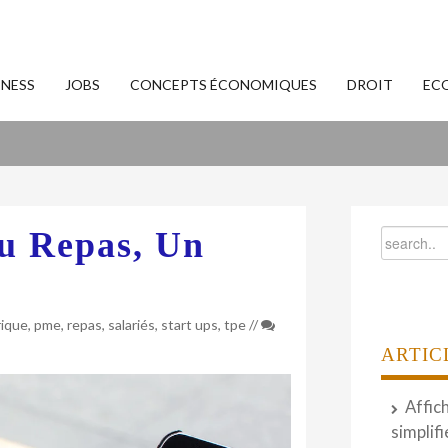
INESS
JOBS
CONCEPTS ÉCONOMIQUES
DROIT
EC
au Repas, Un
ique
,
pme
,
repas
,
salariés
,
start ups
,
tpe
//
ARTIC
Affic
simplifi