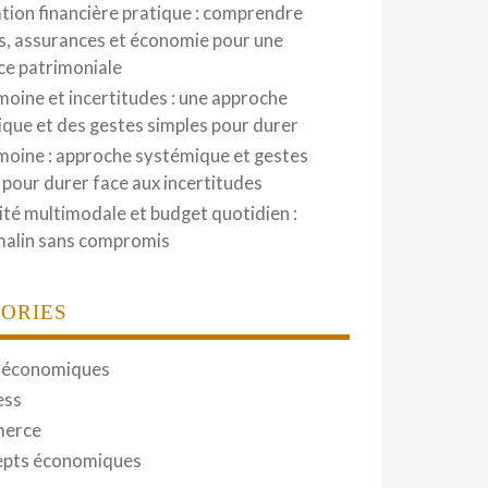
tion financière pratique : comprendre
, assurances et économie pour une
nce patrimoniale
moine et incertitudes : une approche
que et des gestes simples pour durer
moine : approche systémique et gestes
 pour durer face aux incertitudes
ité multimodale et budget quotidien :
malin sans compromis
ORIES
 économiques
ess
erce
pts économiques