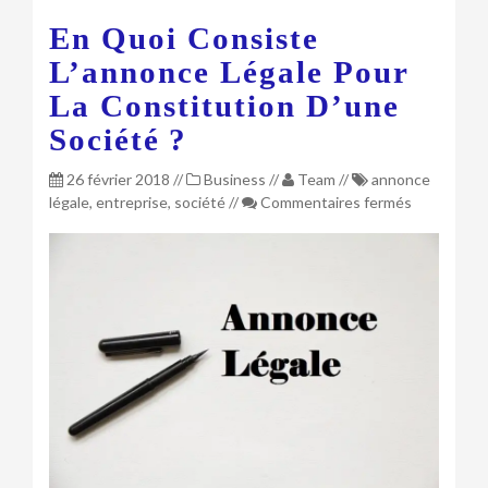
En Quoi Consiste
L’annonce Légale Pour
La Constitution D’une
Société ?
26 février 2018
//
Business
//
Team
//
annonce
sur
légale
,
entreprise
,
société
//
Commentaires fermés
En
quoi
consiste
l’annonce
légale
pour
la
constituti
d’une
société ?