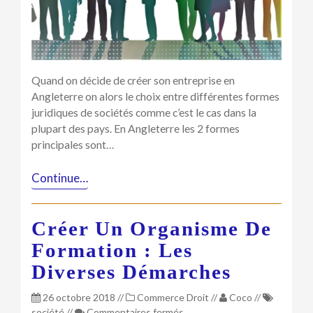
de
sociétés
anglaises
?
Quand on décide de créer son entreprise en
Angleterre on alors le choix entre différentes formes
juridiques de sociétés comme c’est le cas dans la
plupart des pays. En Angleterre les 2 formes
principales sont…
Continue…
Créer Un Organisme De
Formation : Les
Diverses Démarches
26 octobre 2018
//
Commerce
Droit
//
Coco
//
sur
société
//
Commentaires fermés