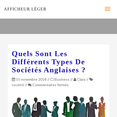
AFFICHEUR LÉGER
Quels Sont Les
Différents Types De
Sociétés Anglaises ?
15 novembre 2018
//
Business
//
Clara
//
sur
société
//
Commentaires fermés
Quels
sont
les
différents
types