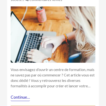
Créer
un
organisme
de
formation
:
les
diverses
démarches
Vous envisagez d’ouvrir un centre de formation, mais
ne savez pas par où commencer ? Cet article vous est
donc dédié ! Vous y retrouverez les diverses
formalités à accomplir pour créer et lancer votre…
Continue…