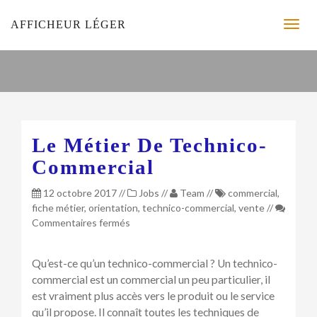
AFFICHEUR LÉGER
Le Métier De Technico-
Commercial
12 octobre 2017
//
Jobs
//
Team
//
commercial
,
fiche métier
,
orientation
,
technico-commercial
,
vente
//
sur
Commentaires fermés
Le
métier
Qu’est-ce qu’un technico-commercial ? Un technico-
de
commercial est un commercial un peu particulier, il
Technico-
est vraiment plus accès vers le produit ou le service
Commercial
qu’il propose. Il connaît toutes les techniques de