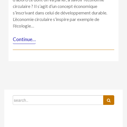
de
circulaire ? Il s’agit d’un concept économique
nouveaux
enjeux
s’inscrivant dans celui de développement durable.
L’économie circulaire s’inspire par exemple de
l’écologie…
Continue…