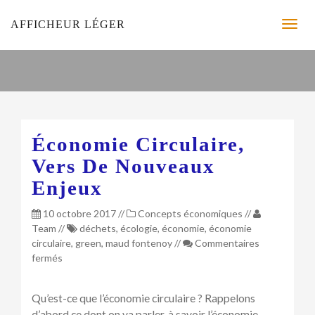
AFFICHEUR LÉGER
Économie Circulaire,
Vers De Nouveaux
Enjeux
10 octobre 2017
//
Concepts économiques
//
Team
//
déchets
,
écologie
,
économie
,
économie
circulaire
,
green
,
maud fontenoy
//
Commentaires
sur
fermés
Économie
circulaire,
Qu’est-ce que l’économie circulaire ? Rappelons
vers
d’abord ce dont on va parler, à savoir l’économie