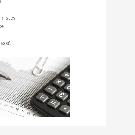
s
mistes
ce
lassé