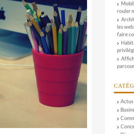
Mobil
rouler 
Archi
les web
faire c
Habit
privilé
Affic
parcour
CATÉG
Actus
Busin
Comm
Conce