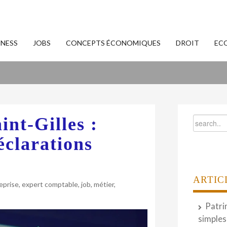
INESS
JOBS
CONCEPTS ÉCONOMIQUES
DROIT
EC
nt-Gilles :
clarations
ARTIC
eprise
,
expert comptable
,
job
,
métier
,
Patri
simples