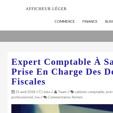
AFFICHEUR LÉGER
COMMERCE
FINANCE
BUS
Expert Comptable À Sai
Prise En Charge Des Dé
Fiscales
25 avril 2018
//
Jobs
//
Team
//
cabinet comptable
,
entr
sur
professionnel
,
tva
//
Commentaires fermés
Expert
comptable
à