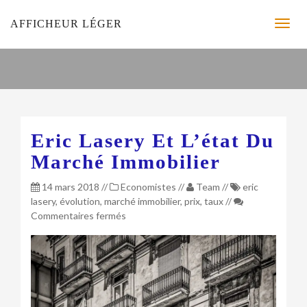
AFFICHEUR LÉGER
Eric Lasery Et L’état Du
Marché Immobilier
14 mars 2018
//
Economistes
//
Team
//
eric
lasery
,
évolution
,
marché immobilier
,
prix
,
taux
//
sur
Commentaires fermés
Eric
Lasery
et
l’état
du
marché