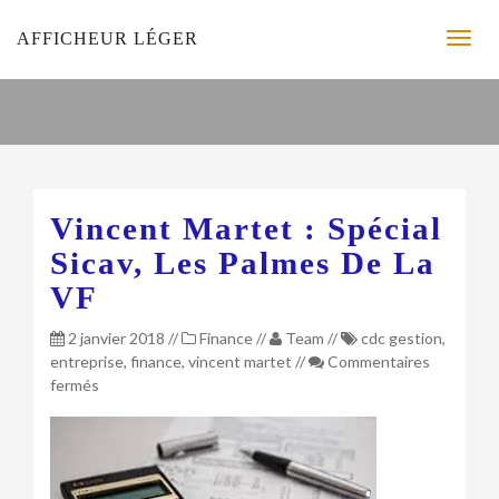
AFFICHEUR LÉGER
Vincent Martet : Spécial
Sicav, Les Palmes De La
VF
2 janvier 2018
//
Finance
//
Team
//
cdc gestion
,
entreprise
,
finance
,
vincent martet
//
Commentaires
sur
fermés
Vincent
Martet
:
Spécial