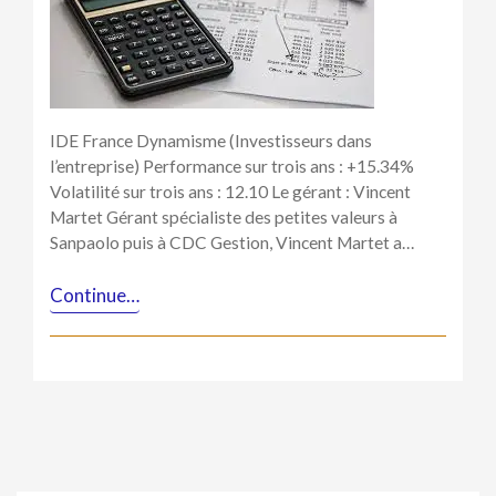
Sicav,
les
palmes
de
la
VF
IDE France Dynamisme (Investisseurs dans
l’entreprise) Performance sur trois ans : +15.34%
Volatilité sur trois ans : 12.10 Le gérant : Vincent
Martet Gérant spécialiste des petites valeurs à
Sanpaolo puis à CDC Gestion, Vincent Martet a…
Continue…