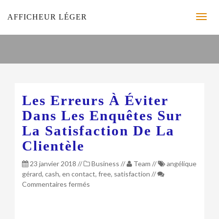
AFFICHEUR LÉGER
Les Erreurs À Éviter
Dans Les Enquêtes Sur
La Satisfaction De La
Clientèle
23 janvier 2018
//
Business
//
Team
//
angélique
gérard
,
cash
,
en contact
,
free
,
satisfaction
//
sur
Commentaires fermés
Les
Erreurs
à