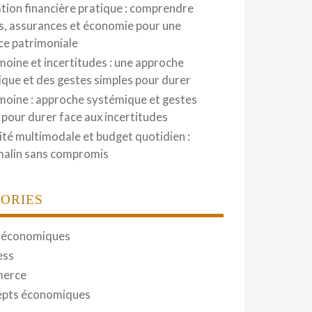
tion financière pratique : comprendre
, assurances et économie pour une
nce patrimoniale
moine et incertitudes : une approche
que et des gestes simples pour durer
moine : approche systémique et gestes
 pour durer face aux incertitudes
ité multimodale et budget quotidien :
malin sans compromis
ORIES
 économiques
ess
erce
pts économiques