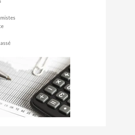
s
mistes
ce
lassé