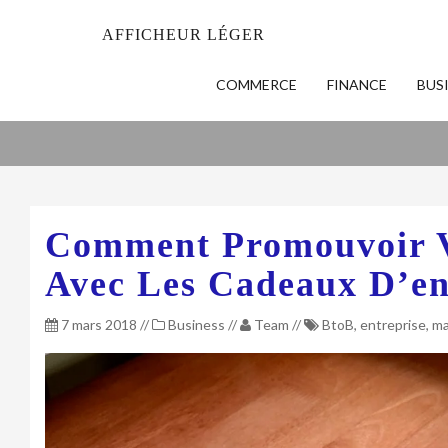
AFFICHEUR LÉGER
COMMERCE
FINANCE
BUS
Comment Promouvoir V
Avec Les Cadeaux D’en
7 mars 2018
//
Business
//
Team
//
BtoB
,
entreprise
,
ma