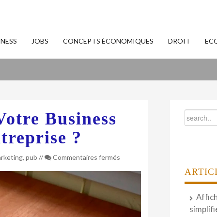
INESS
JOBS
CONCEPTS ÉCONOMIQUES
DROIT
EC
otre Business
treprise ?
sur
rketing
,
pub
//
Commentaires fermés
Comment
ARTIC
promouvoir
votre
Affic
business
avec
simplifi